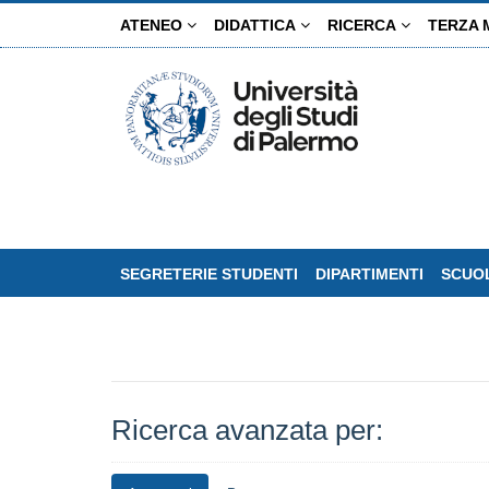
Salta
ATENEO
DIDATTICA
RICERCA
TERZA 
al
contenuto
principale
SEGRETERIE STUDENTI
DIPARTIMENTI
SCUOL
Ricerca avanzata per: