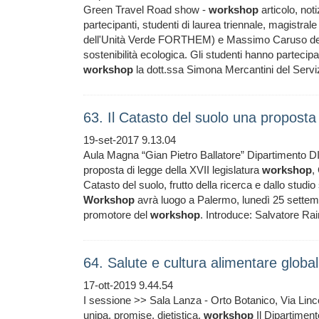
Green Travel Road show -
workshop
articolo, not
partecipanti, studenti di laurea triennale, magistr
dell'Unità Verde FORTHEM) e Massimo Caruso del Di
sostenibilità ecologica. Gli studenti hanno partecip
workshop
la dott.ssa Simona Mercantini del Servi
63. Il Catasto del suolo una proposta 
19-set-2017 9.13.04
Aula Magna “Gian Pietro Ballatore” Dipartimento DI
proposta di legge della XVII legislatura
workshop
,
Catasto del suolo, frutto della ricerca e dallo studio s
Workshop
avrà luogo a Palermo, lunedì 25 settemb
promotore del
workshop
. Introduce: Salvatore Ra
64. Salute e cultura alimentare globa
17-ott-2019 9.44.54
I sessione >> Sala Lanza - Orto Botanico, Via Lincol
unipa, promise, dietistica,
workshop
Il Dipartiment