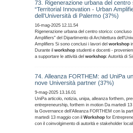
73. Rigenerazione urbana del centro s
“Territorial Innovation - Urban Amplifi
dell’Università di Palermo (37%)
16-mag-2025 12.11.54
Rigenerazione urbana del centro storico: concluso 
Amplifiers” del Dipartimento di Architettura dell’Univ
Amplifiers Si sono conclusi i lavori del
workshop
i
Durante il
workshop
studenti e docenti - provenient
a supportare le attività del
workshop
: Autorità di 
74. Alleanza FORTHEM: ad UniPa un c
nove Università partner (37%)
9-mag-2025 13.16.01
UniPa articolo, notizia, unipa, alleanza forthem, p
entrepreneurship, forthem in motion Da martedì 13 
la Governance dell’Alleanza FORTHEM con la partecip
martedì 13 maggio con il
Workshop
for Entrepreneu
con il coinvolgimento di autorità e stakeholder lo