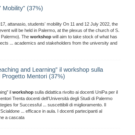
 Mobility" (37%)
017, attanasio, students' mobility On 11 and 12 July 2022, the
event will be held in Palermo, at the plexus of the church of S.
, Palermo). The
workshop
will aim to take stock of what has
pects ... academics and stakeholders from the university and
eaching and Learning” il workshop sulla
 il Progetto Mentori (37%)
ing” il
workshop
sulla didattica rivolto ai docenti UniPa per il
entori Trenta docenti dell’Università degli Studi di Palermo
tegies for Successful ... suscettibili di miglioramento. Il
cialdone ... efficace in aula. I docenti partecipanti al
ne a cascata