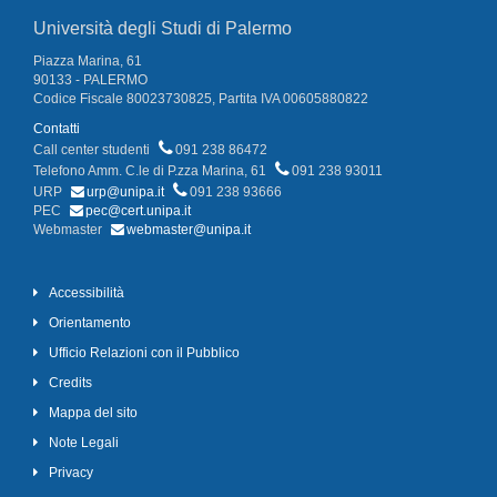
Università degli Studi di Palermo
Piazza Marina, 61
90133 - PALERMO
Codice Fiscale 80023730825, Partita IVA 00605880822
Contatti
Call center studenti
091 238 86472
Telefono Amm. C.le di P.zza Marina, 61
091 238 93011
URP
urp@unipa.it
091 238 93666
PEC
pec@cert.unipa.it
Webmaster
webmaster@unipa.it
Accessibilità
Orientamento
Ufficio Relazioni con il Pubblico
Credits
Mappa del sito
Note Legali
Privacy