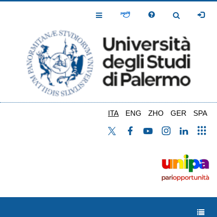
Salta
al
Toggle
Toggle
contenuto
Navigation
Navigation
principale
ITA
ENG
ZHO
GER
SPA