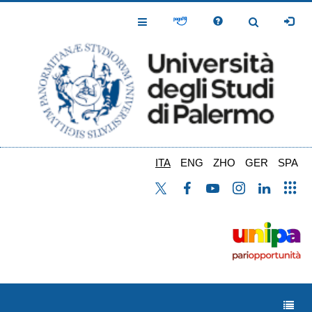
Salta
al
Toggle
Toggle
contenuto
Navigation
Navigation
principale
ITA
ENG
ZHO
GER
SPA