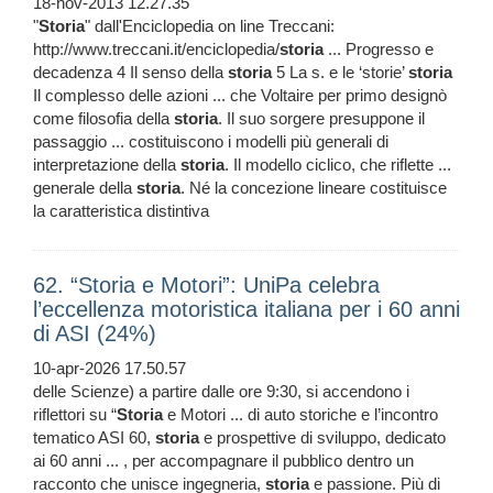
18-nov-2013 12.27.35
"
Storia
" dall'Enciclopedia on line Treccani:
http://www.treccani.it/enciclopedia/
storia
... Progresso e
decadenza 4 Il senso della
storia
5 La s. e le ‘storie’
storia
Il complesso delle azioni ... che Voltaire per primo designò
come filosofia della
storia
. Il suo sorgere presuppone il
passaggio ... costituiscono i modelli più generali di
interpretazione della
storia
. Il modello ciclico, che riflette ...
generale della
storia
. Né la concezione lineare costituisce
la caratteristica distintiva
62. “Storia e Motori”: UniPa celebra
l’eccellenza motoristica italiana per i 60 anni
di ASI (24%)
10-apr-2026 17.50.57
delle Scienze) a partire dalle ore 9:30, si accendono i
riflettori su “
Storia
e Motori ... di auto storiche e l’incontro
tematico ASI 60,
storia
e prospettive di sviluppo, dedicato
ai 60 anni ... , per accompagnare il pubblico dentro un
racconto che unisce ingegneria,
storia
e passione. Più di