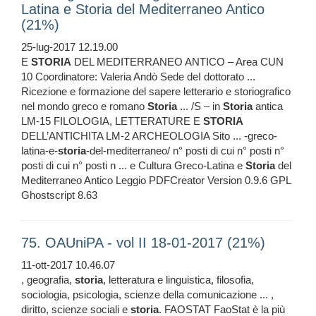
Latina e Storia del Mediterraneo Antico
(21%)
25-lug-2017 12.19.00
E
STORIA
DEL MEDITERRANEO ANTICO – Area CUN
10 Coordinatore: Valeria Andò Sede deI dottorato ...
Ricezione e formazione del sapere letterario e storiografico
nel mondo greco e romano
Storia
... /S – in
Storia
antica
LM-15 FILOLOGIA, LETTERATURE E
STORIA
DELL’ANTICHITA LM-2 ARCHEOLOGIA Sito ... -greco-
latina-e-
storia
-del-mediterraneo/ n° posti di cui n° posti n°
posti di cui n° posti n ... e Cultura Greco-Latina e
Storia
del
Mediterraneo Antico Leggio PDFCreator Version 0.9.6 GPL
Ghostscript 8.63
75. OAUniPA - vol II 18-01-2017 (21%)
11-ott-2017 10.46.07
, geografia,
storia
, letteratura e linguistica, filosofia,
sociologia, psicologia, scienze della comunicazione ... ,
diritto, scienze sociali e
storia
. FAOSTAT FaoStat è la più