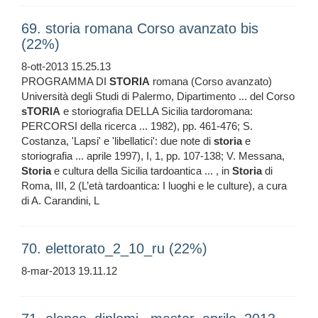
69. storia romana Corso avanzato bis
(22%)
8-ott-2013 15.25.13
PROGRAMMA DI
STORIA
romana (Corso avanzato)
Università degli Studi di Palermo, Dipartimento ... del Corso
sTORIA
e storiografia DELLA Sicilia tardoromana:
PERCORSI della ricerca ... 1982), pp. 461-476; S.
Costanza, 'Lapsi' e 'libellatici': due note di
storia
e
storiografia ... aprile 1997), I, 1, pp. 107-138; V. Messana,
Storia
e cultura della Sicilia tardoantica ... , in
Storia
di
Roma, III, 2 (L’età tardoantica: I luoghi e le culture), a cura
di A. Carandini, L
70. elettorato_2_10_ru (22%)
8-mar-2013 19.11.12