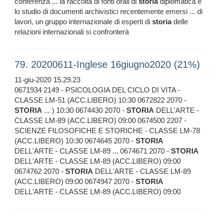
conferenza ... la raccolta di fonti orali di
storia
diplomatica e
lo studio di documenti archivistici recentemente emersi ... di
lavori, un gruppo internazionale di esperti di
storia
delle
relazioni internazionali si confronterà
79. 20200611-Inglese 16giugno2020 (21%)
11-giu-2020 15.29.23
0671934 2149 - PSICOLOGIA DEL CICLO DI VITA -
CLASSE LM-51 (ACC.LIBERO) 10:30 0672822 2070 -
STORIA
... ) 10:30 0674430 2070 -
STORIA
DELL'ARTE -
CLASSE LM-89 (ACC.LIBERO) 09:00 0674500 2207 -
SCIENZE FILOSOFICHE E STORICHE - CLASSE LM-78
(ACC.LIBERO) 10:30 0674645 2070 -
STORIA
DELL'ARTE - CLASSE LM-89 ... 0674671 2070 -
STORIA
DELL'ARTE - CLASSE LM-89 (ACC.LIBERO) 09:00
0674762 2070 -
STORIA
DELL'ARTE - CLASSE LM-89
(ACC.LIBERO) 09:00 0674947 2070 -
STORIA
DELL'ARTE - CLASSE LM-89 (ACC.LIBERO) 09:00