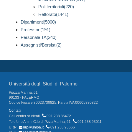
Poli territoriali(220)
Rettorato(1441)
Dipartimenti(5000)
Professori(191)
Personale TA(240)
Assegnisti/Borsisti(2)
Università degli Studi di Palermo
Piazza Marina, 61
90133 - PALERMO
Codice Fiscale 80023730825, Partita IVA 00605880822
Contatti
Call center studenti
091 238 86472
Telefono Amm. C.le di P.zza Marina, 61
091 238 93011
URP
urp@unipa.it
091 238 93666