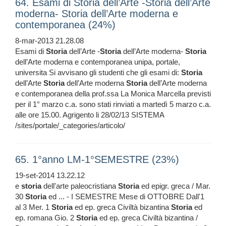
64. Esami di Storia dell’Arte -Storia dell’Arte
moderna- Storia dell’Arte moderna e
contemporanea (24%)
8-mar-2013 21.28.08
Esami di
Storia
dell’Arte -
Storia
dell’Arte moderna-
Storia
dell’Arte moderna e contemporanea unipa, portale,
universita Si avvisano gli studenti che gli esami di:
Storia
dell’Arte
Storia
dell’Arte moderna
Storia
dell’Arte moderna
e contemporanea della prof.ssa La Monica Marcella previsti
per il 1° marzo c.a. sono stati rinviati a martedì 5 marzo c.a.
alle ore 15.00. Agrigento li 28/02/13 SISTEMA
/sites/portale/_categories/articolo/
65. 1°anno LM-1°SEMESTRE (23%)
19-set-2014 13.22.12
e
storia
dell'arte paleocristiana
Storia
ed epigr. greca / Mar.
30
Storia
ed ... - I SEMESTRE Mese di OTTOBRE Dall'1
al 3 Mer. 1
Storia
ed ep. greca Civiltà bizantina
Storia
ed
ep. romana Gio. 2
Storia
ed ep. greca Civiltà bizantina /