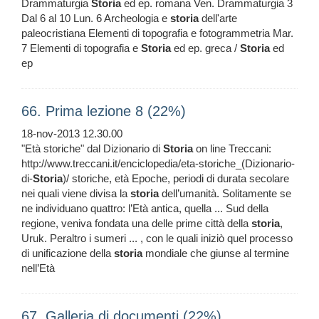
Drammaturgia
Storia
ed ep. romana Ven. Drammaturgia 3
Dal 6 al 10 Lun. 6 Archeologia e
storia
dell'arte
paleocristiana Elementi di topografia e fotogrammetria Mar.
7 Elementi di topografia e
Storia
ed ep. greca /
Storia
ed
ep
66. Prima lezione 8 (22%)
18-nov-2013 12.30.00
"Età storiche" dal Dizionario di
Storia
on line Treccani:
http://www.treccani.it/enciclopedia/eta-storiche_(Dizionario-
di-
Storia
)/ storiche, età Epoche, periodi di durata secolare
nei quali viene divisa la
storia
dell’umanità. Solitamente se
ne individuano quattro: l’Età antica, quella ... Sud della
regione, veniva fondata una delle prime città della
storia
,
Uruk. Peraltro i sumeri ... , con le quali iniziò quel processo
di unificazione della
storia
mondiale che giunse al termine
nell’Età
67. Galleria di documenti (22%)