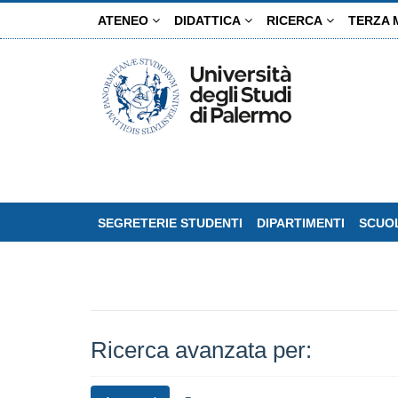
Salta
ATENEO
DIDATTICA
RICERCA
TERZA 
al
contenuto
principale
SEGRETERIE STUDENTI
DIPARTIMENTI
SCUOL
Ricerca avanzata per: