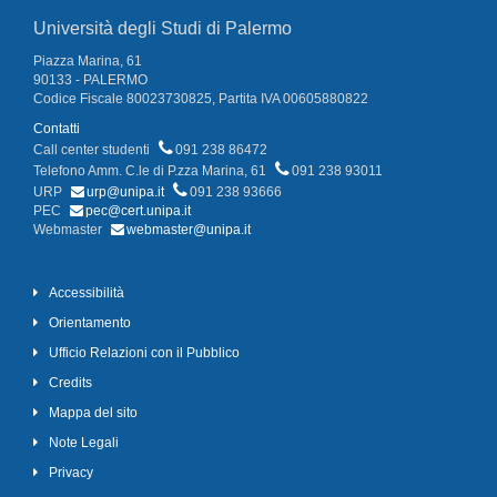
Università degli Studi di Palermo
Piazza Marina, 61
90133 - PALERMO
Codice Fiscale 80023730825, Partita IVA 00605880822
Contatti
Call center studenti
091 238 86472
Telefono Amm. C.le di P.zza Marina, 61
091 238 93011
URP
urp@unipa.it
091 238 93666
PEC
pec@cert.unipa.it
Webmaster
webmaster@unipa.it
Accessibilità
Orientamento
Ufficio Relazioni con il Pubblico
Credits
Mappa del sito
Note Legali
Privacy