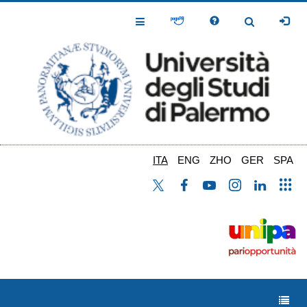
Salta
al
Toggle
Toggle
contenuto
Navigation
Navigation
principale
ITA
ENG
ZHO
GER
SPA