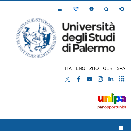
Salta
al
Toggle
Toggle
contenuto
Navigation
Navigation
principale
ITA
ENG
ZHO
GER
SPA