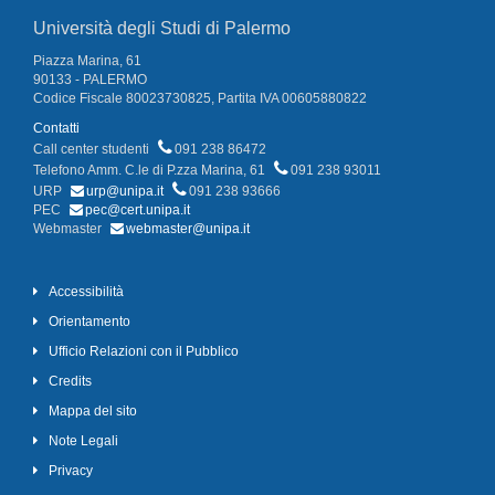
Università degli Studi di Palermo
Piazza Marina, 61
90133 - PALERMO
Codice Fiscale 80023730825, Partita IVA 00605880822
Contatti
Call center studenti
091 238 86472
Telefono Amm. C.le di P.zza Marina, 61
091 238 93011
URP
urp@unipa.it
091 238 93666
PEC
pec@cert.unipa.it
Webmaster
webmaster@unipa.it
Accessibilità
Orientamento
Ufficio Relazioni con il Pubblico
Credits
Mappa del sito
Note Legali
Privacy