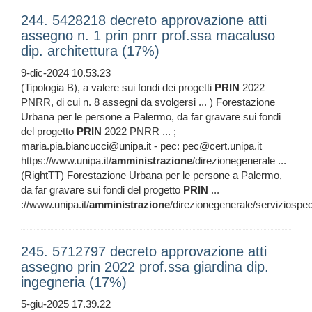
244. 5428218 decreto approvazione atti
assegno n. 1 prin pnrr prof.ssa macaluso
dip. architettura (17%)
9-dic-2024 10.53.23
(Tipologia B), a valere sui fondi dei progetti
PRIN
2022
PNRR, di cui n. 8 assegni da svolgersi ... ) Forestazione
Urbana per le persone a Palermo, da far gravare sui fondi
del progetto
PRIN
2022 PNRR ... ;
maria.pia.biancucci@unipa.it - pec: pec@cert.unipa.it
https://www.unipa.it/
amministrazione
/direzionegenerale ...
(RightTT) Forestazione Urbana per le persone a Palermo,
da far gravare sui fondi del progetto
PRIN
...
://www.unipa.it/
amministrazione
/direzionegenerale/serviziospec
245. 5712797 decreto approvazione atti
assegno prin 2022 prof.ssa giardina dip.
ingegneria (17%)
5-giu-2025 17.39.22