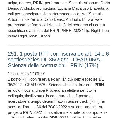
unipa, ricerca,
PRIN
, performance, Specula Arborum, Dario
Denso Andriolo, architettura, Luciana Macaluso È aperta la
call per partecipare alla performance collettiva “Specula
Arborum” dell’artista Dario Denso Andriolo. L’iniziativa è
promossa nell’ambito delle attività del percorso di ricerca
scientifica e artistica del
PRIN
PNRR 2022 “The Right Tree
in the Right Town. Urban
251. 1 posto RTT con riserva ex art. 14 c.6
septiesdecies DL 36/2022 - CEAR-06/A -
Scienza delle costruzioni - PRIN (17%)
17-apr-2025 17.09.27
1 posto RTT con riserva ex art. 14 c.6 septiesdecies DL
36/2022 - CEAR-06/A - Scienza delle costruzioni -
PRIN
articolo, notizia, unipa Procedura selettiva per titoli e
colloquio, finalizzata alla copertura di n. 1 posto di
ricercatore a tempo determinato in tenure track (RTT), ai
sensi dell’art ... . 36 del 30/04/2022 a valere - anche - sul
progetto
PRIN
2022 “Innovative metamaterial components
... funded - also - by the
PRIN
2022 project “Innovative