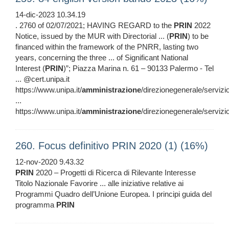
14-dic-2023 10.34.19
. 2760 of 02/07/2021; HAVING REGARD to the
PRIN
2022
Notice, issued by the MUR with Directorial ... (
PRIN
) to be
financed within the framework of the PNRR, lasting two
years, concerning the three ... of Significant National
Interest (
PRIN
)”; Piazza Marina n. 61 – 90133 Palermo - Tel
... @cert.unipa.it
https://www.unipa.it/
amministrazione
/direzionegenerale/servizi
...
https://www.unipa.it/
amministrazione
/direzionegenerale/servizi
260. Focus definitivo PRIN 2020 (1) (16%)
12-nov-2020 9.43.32
PRIN
2020 – Progetti di Ricerca di Rilevante Interesse
Titolo Nazionale Favorire ... alle iniziative relative ai
Programmi Quadro dell’Unione Europea. I principi guida del
programma
PRIN