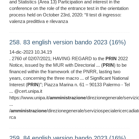
and Statistics (Area 13) Participation and interest in the
conference on the role of the entrance test in the orientation
process held on October 23rd, 2020: “Il test di ingresso:
valenza predittiva e rilevanza
258. 83 english version bando 2023 (16%)
14-dic-2023 10.34.19
. 2760 of 02/07/2021; HAVING REGARD to the
PRIN
2022
Notice, issued by the MUR with Directorial ... (
PRIN
) to be
financed within the framework of the PNRR, lasting two
years, concerning the three macro ... of Significant National
Interest (
PRIN
)”; Piazza Marina n. 61 – 90133 Palermo - Tel
... @cert.unipa.it
https://www.unipa.it/
amministrazione
/direzionegenerale/servizi
...
/
amministrazione
/direzionegenerale/serviziospecialericercadia
rca
259. 84 english version bando 2023 (16%)