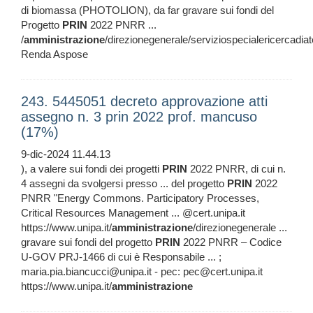
di biomassa (PHOTOLION), da far gravare sui fondi del
Progetto
PRIN
2022 PNRR ...
/
amministrazione
/direzionegenerale/serviziospecialericercadia
Renda Aspose
243. 5445051 decreto approvazione atti
assegno n. 3 prin 2022 prof. mancuso
(17%)
9-dic-2024 11.44.13
), a valere sui fondi dei progetti
PRIN
2022 PNRR, di cui n.
4 assegni da svolgersi presso ... del progetto
PRIN
2022
PNRR "Energy Commons. Participatory Processes,
Critical Resources Management ... @cert.unipa.it
https://www.unipa.it/
amministrazione
/direzionegenerale ...
gravare sui fondi del progetto
PRIN
2022 PNRR – Codice
U-GOV PRJ-1466 di cui è Responsabile ... ;
maria.pia.biancucci@unipa.it - pec: pec@cert.unipa.it
https://www.unipa.it/
amministrazione