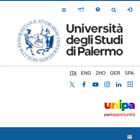
Salta
al
Toggle
Toggle
contenuto
Navigation
Navigation
principale
ITA
ENG
ZHO
GER
SPA