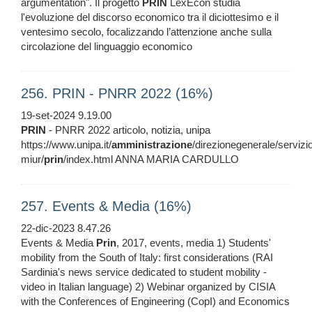
argumentation". Il progetto
PRIN
LexEcon studia
l'evoluzione del discorso economico tra il diciottesimo e il
ventesimo secolo, focalizzando l’attenzione anche sulla
circolazione del linguaggio economico
256. PRIN - PNRR 2022 (16%)
19-set-2024 9.19.00
PRIN
- PNRR 2022 articolo, notizia, unipa
https://www.unipa.it/
amministrazione
/direzionegenerale/servizi
miur/
prin
/index.html ANNA MARIA CARDULLO
257. Events & Media (16%)
22-dic-2023 8.47.26
Events & Media
Prin
, 2017, events, media 1) Students'
mobility from the South of Italy: first considerations (RAI
Sardinia's news service dedicated to student mobility -
video in Italian language) 2) Webinar organized by CISIA
with the Conferences of Engineering (CopI) and Economics