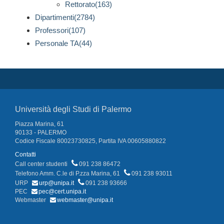
Rettorato(163)
Dipartimenti(2784)
Professori(107)
Personale TA(44)
Università degli Studi di Palermo
Piazza Marina, 61
90133 - PALERMO
Codice Fiscale 80023730825, Partita IVA 00605880822
Contatti
Call center studenti
091 238 86472
Telefono Amm. C.le di P.zza Marina, 61
091 238 93011
URP
urp@unipa.it
091 238 93666
PEC
pec@cert.unipa.it
Webmaster
webmaster@unipa.it