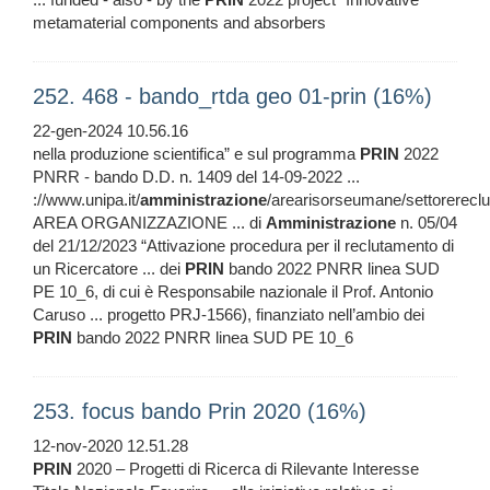
metamaterial components and absorbers
252. 468 - bando_rtda geo 01-prin (16%)
22-gen-2024 10.56.16
nella produzione scientifica” e sul programma
PRIN
2022
PNRR - bando D.D. n. 1409 del 14-09-2022 ...
://www.unipa.it/
amministrazione
/arearisorseumane/settorerecl
AREA ORGANIZZAZIONE ... di
Amministrazione
n. 05/04
del 21/12/2023 “Attivazione procedura per il reclutamento di
un Ricercatore ... dei
PRIN
bando 2022 PNRR linea SUD
PE 10_6, di cui è Responsabile nazionale il Prof. Antonio
Caruso ... progetto PRJ-1566), finanziato nell’ambio dei
PRIN
bando 2022 PNRR linea SUD PE 10_6
253. focus bando Prin 2020 (16%)
12-nov-2020 12.51.28
PRIN
2020 – Progetti di Ricerca di Rilevante Interesse