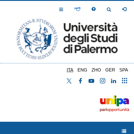
Salta
al
Toggle
Toggle
contenuto
Navigation
Navigation
principale
ITA
ENG
ZHO
GER
SPA