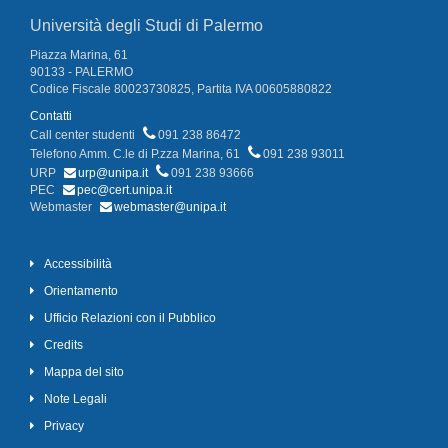
Università degli Studi di Palermo
Piazza Marina, 61
90133 - PALERMO
Codice Fiscale 80023730825, Partita IVA 00605880822
Contatti
Call center studenti
091 238 86472
Telefono Amm. C.le di P.zza Marina, 61
091 238 93011
URP
urp@unipa.it
091 238 93666
PEC
pec@cert.unipa.it
Webmaster
webmaster@unipa.it
Accessibilità
Orientamento
Ufficio Relazioni con il Pubblico
Credits
Mappa del sito
Note Legali
Privacy