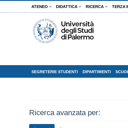
Salta
ATENEO
DIDATTICA
RICERCA
TERZA 
al
contenuto
principale
SEGRETERIE STUDENTI
DIPARTIMENTI
SCUOL
Ricerca avanzata per: