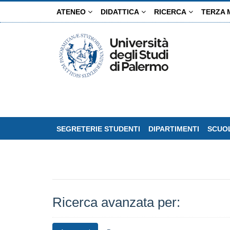
Salta
ATENEO
DIDATTICA
RICERCA
TERZA 
al
contenuto
principale
SEGRETERIE STUDENTI
DIPARTIMENTI
SCUOL
Ricerca avanzata per: