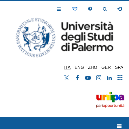
Salta
al
Toggle
Toggle
contenuto
Navigation
Navigation
principale
ITA
ENG
ZHO
GER
SPA