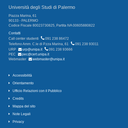
Università degli Studi di Palermo
Piazza Marina, 61
90133 - PALERMO
Codice Fiscale 80023730825, Partita IVA 00605880822
Contatti
Call center studenti
091 238 86472
Telefono Amm. C.le di P.zza Marina, 61
091 238 93011
URP
urp@unipa.it
091 238 93666
PEC
pec@cert.unipa.it
Webmaster
webmaster@unipa.it
Accessibilità
Orientamento
Ufficio Relazioni con il Pubblico
Credits
Mappa del sito
Note Legali
Privacy