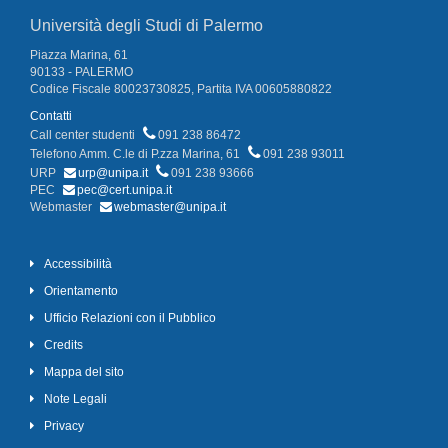
Università degli Studi di Palermo
Piazza Marina, 61
90133 - PALERMO
Codice Fiscale 80023730825, Partita IVA 00605880822
Contatti
Call center studenti
091 238 86472
Telefono Amm. C.le di P.zza Marina, 61
091 238 93011
URP
urp@unipa.it
091 238 93666
PEC
pec@cert.unipa.it
Webmaster
webmaster@unipa.it
Accessibilità
Orientamento
Ufficio Relazioni con il Pubblico
Credits
Mappa del sito
Note Legali
Privacy