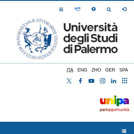
Salta
al
Toggle
Toggle
contenuto
Navigation
Navigation
principale
ITA
ENG
ZHO
GER
SPA