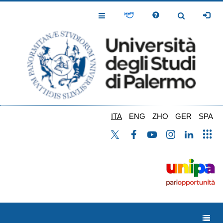
Salta
al
Toggle
Toggle
contenuto
Navigation
Navigation
principale
ITA
ENG
ZHO
GER
SPA