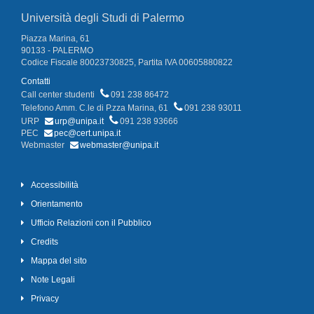
Università degli Studi di Palermo
Piazza Marina, 61
90133 - PALERMO
Codice Fiscale 80023730825, Partita IVA 00605880822
Contatti
Call center studenti
091 238 86472
Telefono Amm. C.le di P.zza Marina, 61
091 238 93011
URP
urp@unipa.it
091 238 93666
PEC
pec@cert.unipa.it
Webmaster
webmaster@unipa.it
Accessibilità
Orientamento
Ufficio Relazioni con il Pubblico
Credits
Mappa del sito
Note Legali
Privacy