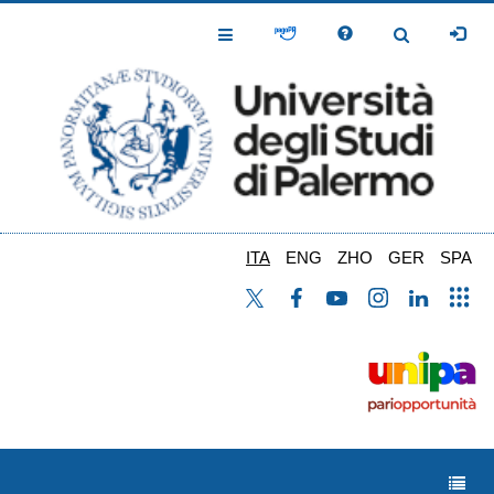
Salta
al
Toggle
Toggle
contenuto
Navigation
Navigation
principale
ITA
ENG
ZHO
GER
SPA