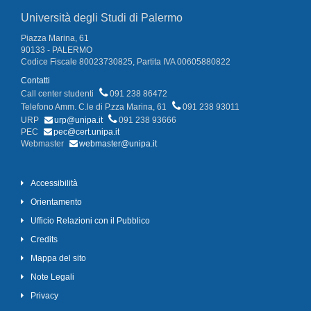
Università degli Studi di Palermo
Piazza Marina, 61
90133 - PALERMO
Codice Fiscale 80023730825, Partita IVA 00605880822
Contatti
Call center studenti
091 238 86472
Telefono Amm. C.le di P.zza Marina, 61
091 238 93011
URP
urp@unipa.it
091 238 93666
PEC
pec@cert.unipa.it
Webmaster
webmaster@unipa.it
Accessibilità
Orientamento
Ufficio Relazioni con il Pubblico
Credits
Mappa del sito
Note Legali
Privacy