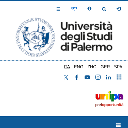
Salta
al
Toggle
Toggle
contenuto
Navigation
Navigation
principale
ITA
ENG
ZHO
GER
SPA