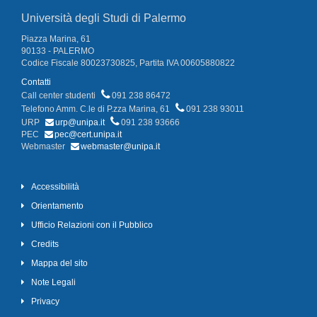
Università degli Studi di Palermo
Piazza Marina, 61
90133 - PALERMO
Codice Fiscale 80023730825, Partita IVA 00605880822
Contatti
Call center studenti
091 238 86472
Telefono Amm. C.le di P.zza Marina, 61
091 238 93011
URP
urp@unipa.it
091 238 93666
PEC
pec@cert.unipa.it
Webmaster
webmaster@unipa.it
Accessibilità
Orientamento
Ufficio Relazioni con il Pubblico
Credits
Mappa del sito
Note Legali
Privacy