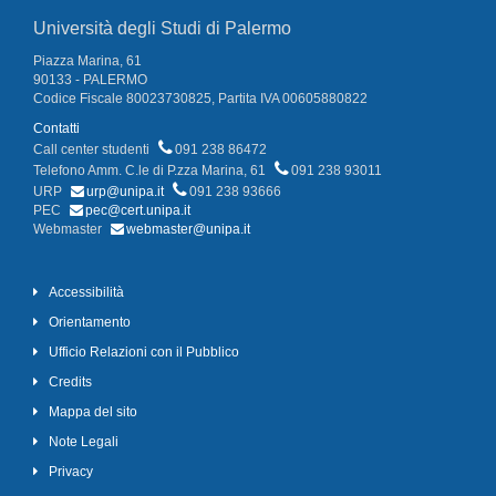
Università degli Studi di Palermo
Piazza Marina, 61
90133 - PALERMO
Codice Fiscale 80023730825, Partita IVA 00605880822
Contatti
Call center studenti
091 238 86472
Telefono Amm. C.le di P.zza Marina, 61
091 238 93011
URP
urp@unipa.it
091 238 93666
PEC
pec@cert.unipa.it
Webmaster
webmaster@unipa.it
Accessibilità
Orientamento
Ufficio Relazioni con il Pubblico
Credits
Mappa del sito
Note Legali
Privacy