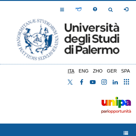
Salta
al
Toggle
Toggle
contenuto
Navigation
Navigation
principale
ITA
ENG
ZHO
GER
SPA