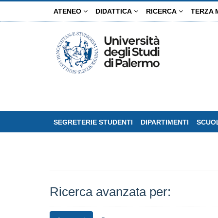
Salta
ATENEO
DIDATTICA
RICERCA
TERZA 
al
contenuto
principale
SEGRETERIE STUDENTI
DIPARTIMENTI
SCUOL
Ricerca avanzata per: