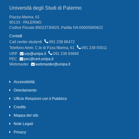
Università degli Studi di Palermo
Piazza Marina, 61
90133 - PALERMO
Codice Fiscale 80023730825, Partita IVA 00605880822
Contatti
Call center studenti
091 238 86472
Telefono Amm. C.le di P.zza Marina, 61
091 238 93011
URP
urp@unipa.it
091 238 93666
PEC
pec@cert.unipa.it
Webmaster
webmaster@unipa.it
Accessibilità
Orientamento
Ufficio Relazioni con il Pubblico
Credits
Mappa del sito
Note Legali
Privacy