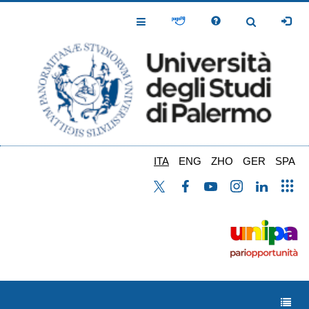
Salta
al
Toggle
Toggle
contenuto
Navigation
Navigation
principale
ITA
ENG
ZHO
GER
SPA