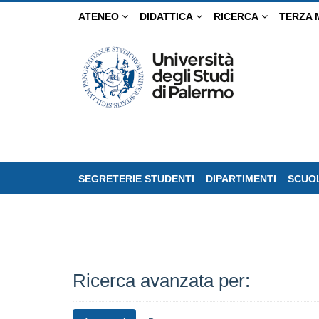
Salta
ATENEO
DIDATTICA
RICERCA
TERZA 
al
contenuto
principale
SEGRETERIE STUDENTI
DIPARTIMENTI
SCUOL
Ricerca avanzata per: