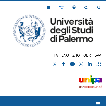
Salta
al
Toggle
Toggle
contenuto
Navigation
Navigation
principale
ITA
ENG
ZHO
GER
SPA