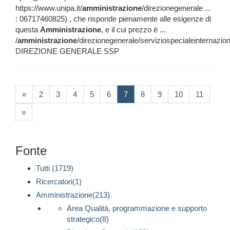
https://www.unipa.it/
amministrazione
/direzionegenerale ...
: 06717460825) , che risponde pienamente alle esigenze di
questa
Amministrazione
, e il cui prezzo è ...
/
amministrazione
/direzionegenerale/serviziospecialeinternazio
DIREZIONE GENERALE SSP
(current)
«
2
3
4
5
6
7
8
9
10
11
»
Fonte
Tutti (1719)
Ricercatori(1)
Amministrazione(213)
Area Qualità, programmazione e supporto
strategico(8)