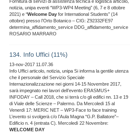
Fornitura di servizi di assistenza tecnica e logistica articolo,
notizia, unipa eventi “WP3-WP4 Meeting” (6, 7 e 8 ottobre
2021) e “
Welcome
Day
for International Students” (14
ottobre) presso l’Orto Botanico – CIG: Z92332FE97
determina_affidamento_service DDG_affidamento_service
ROSARIO MARRARO
134. Info Uffici (11%)
13-nov-2017 11.07.36
Info Uffici articolo, notizia, unipa Si informa la gentile utenza
che il personale del Servizio Speciale
Internazionalizzazione nei giorni 14-15 Novembre 2017,
sarà impegnato nei lavori dell’evento ERASMUS+
INFODAY – Call 2018, che si terrà c/o gli edifici nn. 13 e 19
di Viale delle Scienze – Palermo. Da Mercoledì 15 al
Venerdì 17: MERIC NET – WP3-Face to face training
L’evento si svolgerà c/o l’Aula Magna “G.P. Ballatore”–
Edificio n. 4 (entrata C). Mercoledì 22 Novembre:
WELCOME
DAY