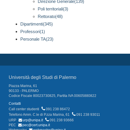
Direzione Generale(139)
Poli territoriali(3)
Rettorato(48)
Dipartimenti(345)
Professori(1)
Personale TA(23)
Università degli Studi di Palermo
Piazza Marina, 61
90133 - PALERMO
Codice Fiscale 80023730825, Partita IVA 00605880822
Contatti
Call center studenti
091 238 86472
Telefono Amm. C.le di P.zza Marina, 61
091 238 93011
URP
urp@unipa.it
091 238 93666
PEC
pec@cert.unipa.it