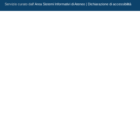
Servizio curato dall'
Area Sistemi Informativi di Ateneo
|
Dichiarazione di accessibilità