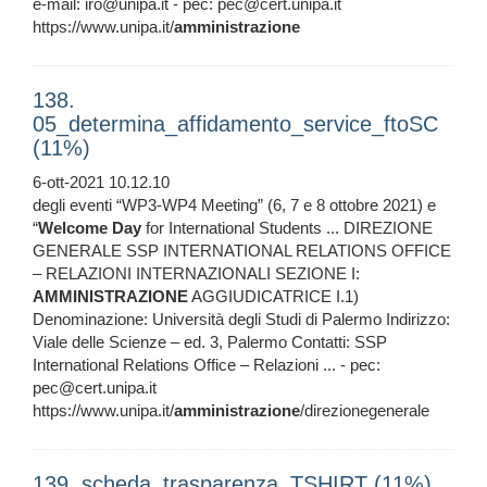
e-mail: iro@unipa.it - pec: pec@cert.unipa.it
https://www.unipa.it/
amministrazione
138.
05_determina_affidamento_service_ftoSC
(11%)
6-ott-2021 10.12.10
degli eventi “WP3-WP4 Meeting” (6, 7 e 8 ottobre 2021) e
“
Welcome
Day
for International Students ... DIREZIONE
GENERALE SSP INTERNATIONAL RELATIONS OFFICE
– RELAZIONI INTERNAZIONALI SEZIONE I:
AMMINISTRAZIONE
AGGIUDICATRICE I.1)
Denominazione: Università degli Studi di Palermo Indirizzo:
Viale delle Scienze – ed. 3, Palermo Contatti: SSP
International Relations Office – Relazioni ... - pec:
pec@cert.unipa.it
https://www.unipa.it/
amministrazione
/direzionegenerale
139. scheda_trasparenza_TSHIRT (11%)