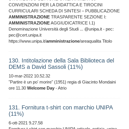
CONVENZIONI PER LA DIDATTICA E TIROCINI
CURRICULARI SCHEDA DI SINTESI – PUBBLICAZIONE
AMMINISTRAZIONE
TRASPARENTE SEZIONE I:
AMMINISTRAZIONE
AGGIUDICATRICE I.1)
Denominazione Università degli Studi ... @unipa.it - pec:
pec@cert.unipa.it
https://www.unipa.it/
amministrazione
/areaqualita Titolo
130. Intitolazione della Sala Biblioteca del
DEMS a David Sassoli (11%)
10-mar-2022 10.52.32
"Partire è un po' morire" (1951) regia di Giacinto Mondaini
ore 11.30
Welcome
Day
- Atrio
131. Fornitura t-shirt con marchio UNIPA
(11%)
6-ott-2021 9.27.58
Fornitura t-shirt con marchio UNIPA articolo, notizia, unipa