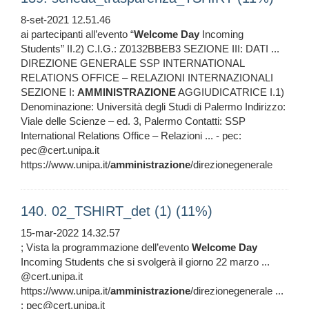
8-set-2021 12.51.46
ai partecipanti all’evento “
Welcome
Day
Incoming
Students” II.2) C.I.G.: Z0132BBEB3 SEZIONE III: DATI ...
DIREZIONE GENERALE SSP INTERNATIONAL
RELATIONS OFFICE – RELAZIONI INTERNAZIONALI
SEZIONE I:
AMMINISTRAZIONE
AGGIUDICATRICE I.1)
Denominazione: Università degli Studi di Palermo Indirizzo:
Viale delle Scienze – ed. 3, Palermo Contatti: SSP
International Relations Office – Relazioni ... - pec:
pec@cert.unipa.it
https://www.unipa.it/
amministrazione
/direzionegenerale
140. 02_TSHIRT_det (1) (11%)
15-mar-2022 14.32.57
; Vista la programmazione dell’evento
Welcome
Day
Incoming Students che si svolgerà il giorno 22 marzo ...
@cert.unipa.it
https://www.unipa.it/
amministrazione
/direzionegenerale ...
: pec@cert.unipa.it