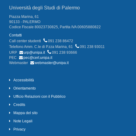
Università degli Studi di Palermo
Piazza Marina, 61
90133 - PALERMO
Codice Fiscale 80023730825, Partita IVA 00605880822
Contatti
Call center studenti
091 238 86472
Telefono Amm. C.le di P.zza Marina, 61
091 238 93011
URP
urp@unipa.it
091 238 93666
PEC
pec@cert.unipa.it
Webmaster
webmaster@unipa.it
Accessibilità
Orientamento
Ufficio Relazioni con il Pubblico
Credits
Mappa del sito
Note Legali
Privacy