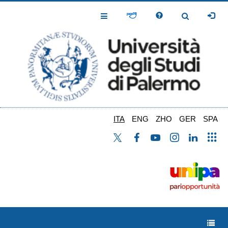
Salta
al
Toggle
Toggle
contenuto
Navigation
Navigation
principale
ITA
ENG
ZHO
GER
SPA