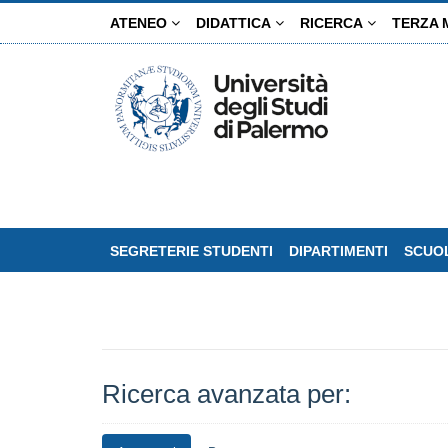
Salta
ATENEO
DIDATTICA
RICERCA
TERZA 
al
contenuto
principale
SEGRETERIE STUDENTI
DIPARTIMENTI
SCUOL
Ricerca avanzata per: