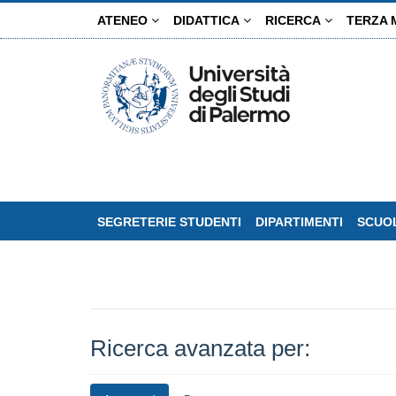
Salta
ATENEO
DIDATTICA
RICERCA
TERZA 
al
contenuto
principale
SEGRETERIE STUDENTI
DIPARTIMENTI
SCUOL
Ricerca avanzata per: