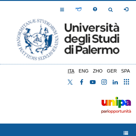
Salta
al
Toggle
Toggle
contenuto
Navigation
Navigation
principale
ITA
ENG
ZHO
GER
SPA