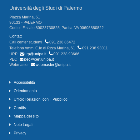
Università degli Studi di Palermo
Piazza Marina, 61
90133 - PALERMO
Codice Fiscale 80023730825, Partita IVA 00605880822
Contatti
Call center studenti
091 238 86472
Telefono Amm. C.le di P.zza Marina, 61
091 238 93011
URP
urp@unipa.it
091 238 93666
PEC
pec@cert.unipa.it
Webmaster
webmaster@unipa.it
Accessibilità
Orientamento
Ufficio Relazioni con il Pubblico
Credits
Mappa del sito
Note Legali
Privacy