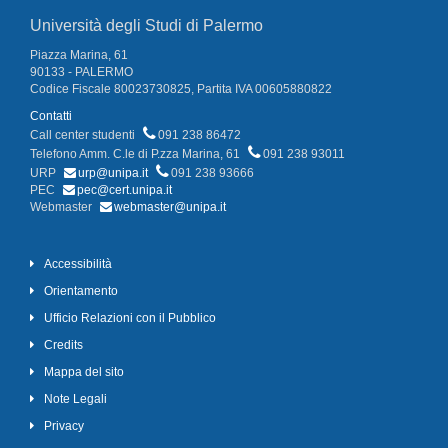
Università degli Studi di Palermo
Piazza Marina, 61
90133 - PALERMO
Codice Fiscale 80023730825, Partita IVA 00605880822
Contatti
Call center studenti
091 238 86472
Telefono Amm. C.le di P.zza Marina, 61
091 238 93011
URP
urp@unipa.it
091 238 93666
PEC
pec@cert.unipa.it
Webmaster
webmaster@unipa.it
Accessibilità
Orientamento
Ufficio Relazioni con il Pubblico
Credits
Mappa del sito
Note Legali
Privacy