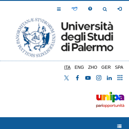
Salta
al
Toggle
Toggle
contenuto
Navigation
Navigation
principale
ITA
ENG
ZHO
GER
SPA