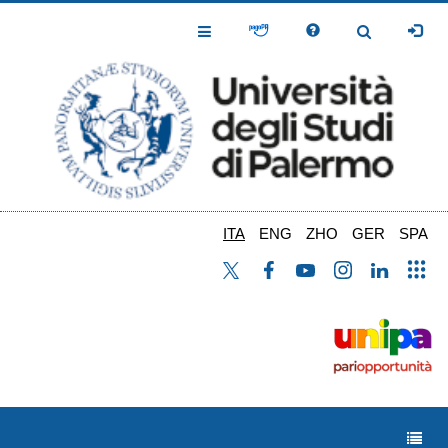
Salta
al
Toggle
Toggle
contenuto
Navigation
Navigation
principale
ITA
ENG
ZHO
GER
SPA