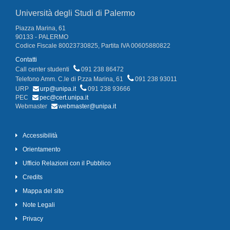
Università degli Studi di Palermo
Piazza Marina, 61
90133 - PALERMO
Codice Fiscale 80023730825, Partita IVA 00605880822
Contatti
Call center studenti
091 238 86472
Telefono Amm. C.le di P.zza Marina, 61
091 238 93011
URP
urp@unipa.it
091 238 93666
PEC
pec@cert.unipa.it
Webmaster
webmaster@unipa.it
Accessibilità
Orientamento
Ufficio Relazioni con il Pubblico
Credits
Mappa del sito
Note Legali
Privacy