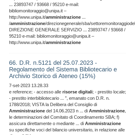
... 23893747 / 93668 / 95210 e-mail:
bibliomonitoraggio@unipa.it –
http://www.unipa.it/
amministrazione
...
/
amministrazione
/direzionegenerale/sba/settoremonitoraggiodel
DIREZIONE GENERALE SERVIZIO ... 23893747 / 93668 /
95210 e-mail: bibliomonitoraggio@unipa.it –
http://www.unipa.it/
amministrazione
66. D.R. n.5121 del 25.07.2023 -
Regolamento del Sistema Bibliotecario e
Archivio Storico di Ateneo (15%)
7-set-2023 13.28.33
e reference; - accesso alle
risorse
digitali
; - prestito locale;
- prestito interbibliotecario ... ”, emanato con D.R. n.
1788/2018; VISTA la Delibera del Consiglio di
Amministrazione
del 14.06.2023 n ... di
Amministrazione
,
le determinazioni del Comitato di Coordinamento SBA; f)
assicura direttamente o mediante ... di
Amministrazione
su specifiche voci del bilancio universitario, in relazione alle