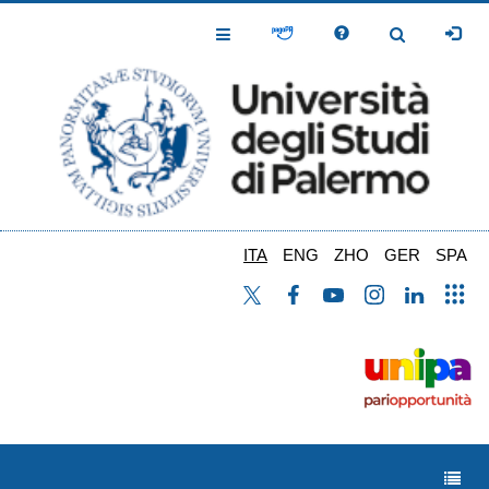
Salta
al
Toggle
Toggle
contenuto
Navigation
Navigation
principale
ITA
ENG
ZHO
GER
SPA