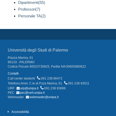
Dipartimenti(55)
Professori(7)
Personale TA(2)
Università degli Studi di Palermo
Piazza Marina, 61
90133 - PALERMO
Codice Fiscale 80023730825, Partita IVA 00605880822
Contatti
Call center studenti
091 238 86472
Telefono Amm. C.le di P.zza Marina, 61
091 238 93011
URP
urp@unipa.it
091 238 93666
PEC
pec@cert.unipa.it
Webmaster
webmaster@unipa.it
Accessibilità