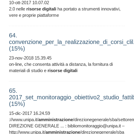
10-ott-2017 10.07.02
2.0 nelle
risorse
digitali
ha portato a strumenti innovativi,
vere e proprie piattaforme
64.
convenzione_per_la_realizzazione_di_corsi_clil
(15%)
23-nov-2018 15.39.45
on-line, che consenta attività a distanza, la fornitura di
materiali di studio e
risorse
digitali
65.
2017_set_monitoraggio_obiettivo2_studio_fatt
(15%)
15-dic-2017 16.24.59
://www.unipa.it/
amministrazione
/direzionegenerale/sba/settorem
DIREZIONE GENERALE ... : bibliomonitoraggio@unipa.it –
http://www.unipa.it/
amministrazione
/direzionegenerale/sba