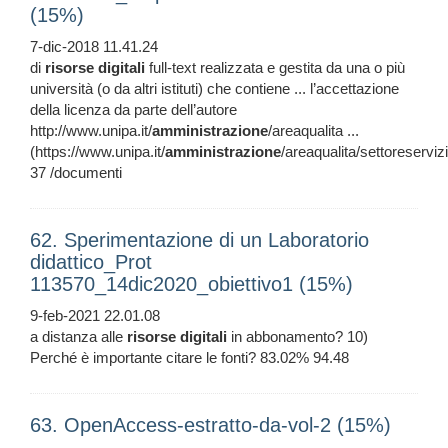
(15%)
7-dic-2018 11.41.24
di
risorse
digitali
full-text realizzata e gestita da una o più
università (o da altri istituti) che contiene ... l’accettazione
della licenza da parte dell’autore
http://www.unipa.it/
amministrazione
/areaqualita ...
(https://www.unipa.it/
amministrazione
/areaqualita/settoreserviz
37 /documenti
62. Sperimentazione di un Laboratorio
didattico_Prot
113570_14dic2020_obiettivo1 (15%)
9-feb-2021 22.01.08
a distanza alle
risorse
digitali
in abbonamento? 10)
Perché è importante citare le fonti? 83.02% 94.48
63. OpenAccess-estratto-da-vol-2 (15%)