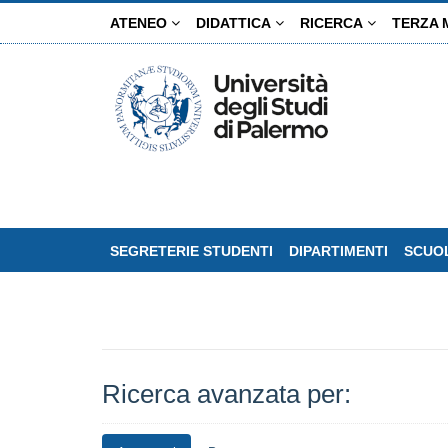
Salta
ATENEO
DIDATTICA
RICERCA
TERZA 
al
contenuto
principale
SEGRETERIE STUDENTI
DIPARTIMENTI
SCUOL
Ricerca avanzata per: