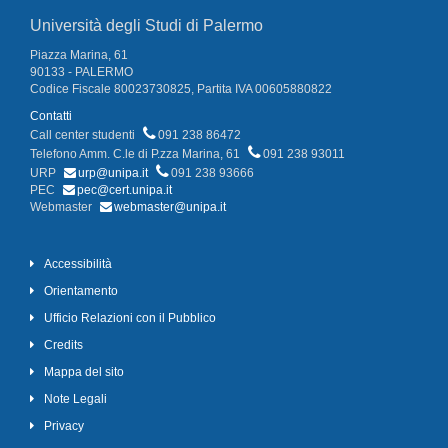
Università degli Studi di Palermo
Piazza Marina, 61
90133 - PALERMO
Codice Fiscale 80023730825, Partita IVA 00605880822
Contatti
Call center studenti
091 238 86472
Telefono Amm. C.le di P.zza Marina, 61
091 238 93011
URP
urp@unipa.it
091 238 93666
PEC
pec@cert.unipa.it
Webmaster
webmaster@unipa.it
Accessibilità
Orientamento
Ufficio Relazioni con il Pubblico
Credits
Mappa del sito
Note Legali
Privacy