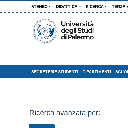
Salta
ATENEO
DIDATTICA
RICERCA
TERZA 
al
contenuto
principale
SEGRETERIE STUDENTI
DIPARTIMENTI
SCUOL
Ricerca avanzata per: