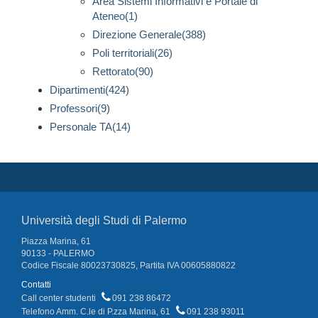
Area Sistemi Informativi e Portale di
Ateneo(1)
Direzione Generale(388)
Poli territoriali(26)
Rettorato(90)
Dipartimenti(424)
Professori(9)
Personale TA(14)
Università degli Studi di Palermo
Piazza Marina, 61
90133 - PALERMO
Codice Fiscale 80023730825, Partita IVA 00605880822
Contatti
Call center studenti
091 238 86472
Telefono Amm. C.le di P.zza Marina, 61
091 238 93011