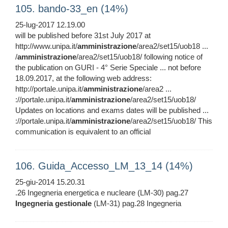
105. bando-33_en (14%)
25-lug-2017 12.19.00
will be published before 31st July 2017 at
http://www.unipa.it/
amministrazione
/area2/set15/uob18 ...
/
amministrazione
/area2/set15/uob18/ following notice of
the publication on GURI - 4° Serie Speciale ... not before
18.09.2017, at the following web address:
http://portale.unipa.it/
amministrazione
/area2 ...
://portale.unipa.it/
amministrazione
/area2/set15/uob18/
Updates on locations and exams dates will be published ...
://portale.unipa.it/
amministrazione
/area2/set15/uob18/ This
communication is equivalent to an official
106. Guida_Accesso_LM_13_14 (14%)
25-giu-2014 15.20.31
.26 Ingegneria energetica e nucleare (LM-30) pag.27
Ingegneria
gestionale
(LM-31) pag.28 Ingegneria