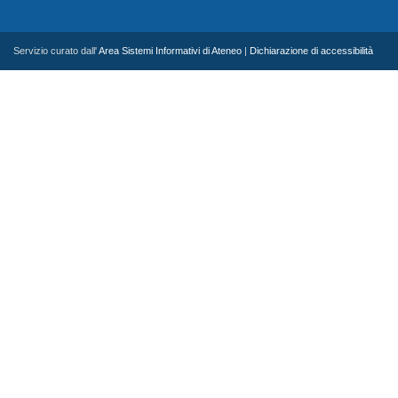
Servizio curato dall'
Area Sistemi Informativi di Ateneo
|
Dichiarazione di accessibilità