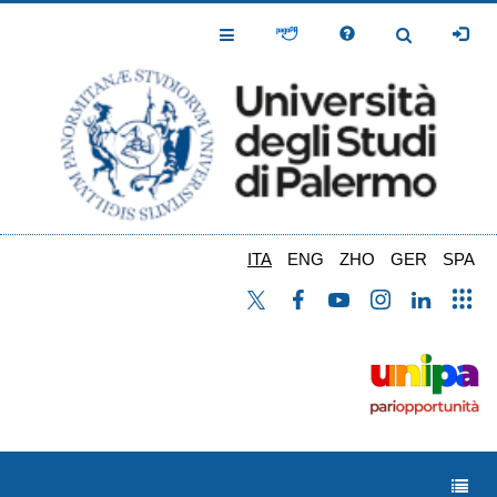
Salta
al
Toggle
Toggle
contenuto
Navigation
Navigation
principale
ITA
ENG
ZHO
GER
SPA