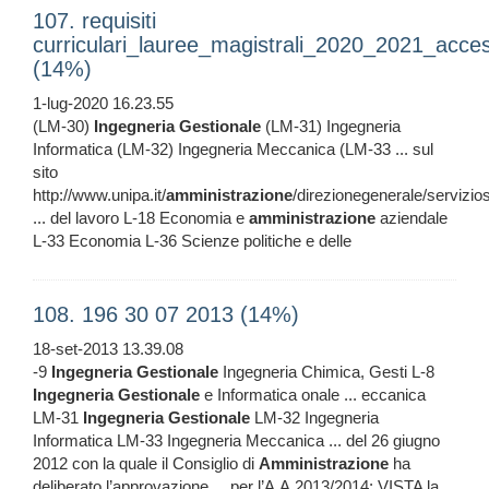
107. requisiti
curriculari_lauree_magistrali_2020_2021_acces
(14%)
1-lug-2020 16.23.55
(LM-30)
Ingegneria
Gestionale
(LM-31) Ingegneria
Informatica (LM-32) Ingegneria Meccanica (LM-33 ... sul
sito
http://www.unipa.it/
amministrazione
/direzionegenerale/servizio
... del lavoro L-18 Economia e
amministrazione
aziendale
L-33 Economia L-36 Scienze politiche e delle
108. 196 30 07 2013 (14%)
18-set-2013 13.39.08
-9
Ingegneria
Gestionale
Ingegneria Chimica, Gesti L-8
Ingegneria
Gestionale
e Informatica onale ... eccanica
LM-31
Ingegneria
Gestionale
LM-32 Ingegneria
Informatica LM-33 Ingegneria Meccanica ... del 26 giugno
2012 con la quale il Consiglio di
Amministrazione
ha
deliberato l’approvazione ... per l’A.A.2013/2014; VISTA la