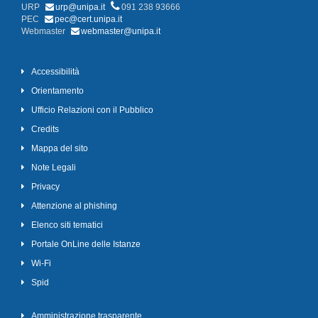
URP
urp@unipa.it
091 238 93666
PEC
pec@cert.unipa.it
Webmaster
webmaster@unipa.it
Accessibilità
Orientamento
Ufficio Relazioni con il Pubblico
Credits
Mappa del sito
Note Legali
Privacy
Attenzione al phishing
Elenco siti tematici
Portale OnLine delle Istanze
Wi-Fi
Spid
Amministrazione trasparente