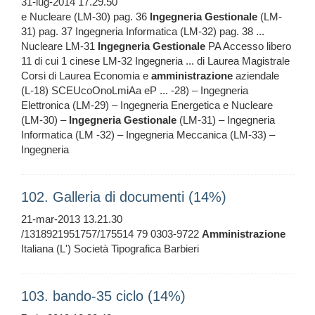
31-lug-2014 17.29.50
e Nucleare (LM-30) pag. 36
Ingegneria
Gestionale
(LM-
31) pag. 37 Ingegneria Informatica (LM-32) pag. 38 ...
Nucleare LM-31
Ingegneria
Gestionale
PA Accesso libero
11 di cui 1 cinese LM-32 Ingegneria ... di Laurea Magistrale
Corsi di Laurea Economia e
amministrazione
aziendale
(L-18) SCEUcoOnoLmiAa eP ... -28) – Ingegneria
Elettronica (LM-29) – Ingegneria Energetica e Nucleare
(LM-30) –
Ingegneria
Gestionale
(LM-31) – Ingegneria
Informatica (LM -32) – Ingegneria Meccanica (LM-33) –
Ingegneria
102. Galleria di documenti (14%)
21-mar-2013 13.21.30
/1318921951757/175514 79 0303-9722
Amministrazione
Italiana (L') Società Tipografica Barbieri
103. bando-35 ciclo (14%)