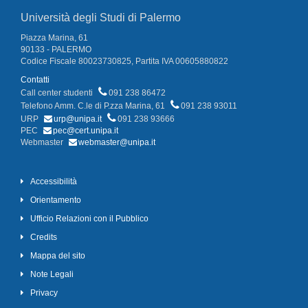
Università degli Studi di Palermo
Piazza Marina, 61
90133 - PALERMO
Codice Fiscale 80023730825, Partita IVA 00605880822
Contatti
Call center studenti
091 238 86472
Telefono Amm. C.le di P.zza Marina, 61
091 238 93011
URP
urp@unipa.it
091 238 93666
PEC
pec@cert.unipa.it
Webmaster
webmaster@unipa.it
Accessibilità
Orientamento
Ufficio Relazioni con il Pubblico
Credits
Mappa del sito
Note Legali
Privacy