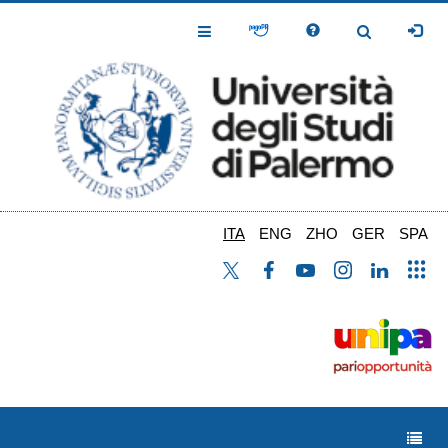
Salta
al
Toggle
Toggle
contenuto
Navigation
Navigation
principale
ITA
ENG
ZHO
GER
SPA