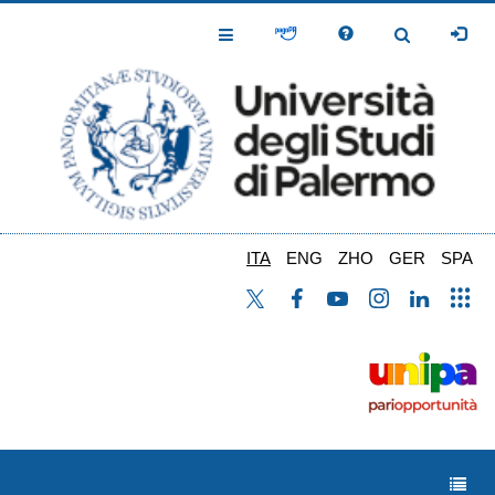
Salta
al
Toggle
Toggle
contenuto
Navigation
Navigation
principale
ITA
ENG
ZHO
GER
SPA