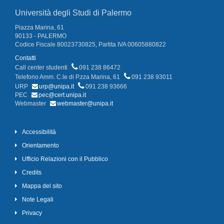
Università degli Studi di Palermo
Piazza Marina, 61
90133 - PALERMO
Codice Fiscale 80023730825, Partita IVA 00605880822
Contatti
Call center studenti
091 238 86472
Telefono Amm. C.le di P.zza Marina, 61
091 238 93011
URP
urp@unipa.it
091 238 93666
PEC
pec@cert.unipa.it
Webmaster
webmaster@unipa.it
Accessibilità
Orientamento
Ufficio Relazioni con il Pubblico
Credits
Mappa del sito
Note Legali
Privacy