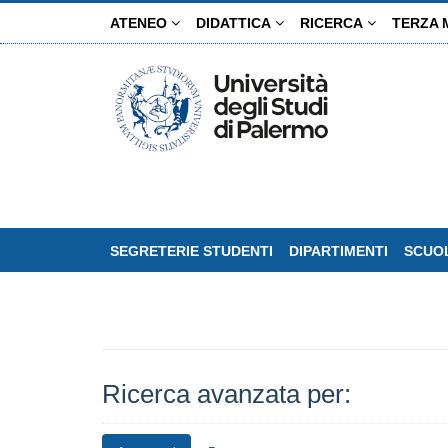
Salta
ATENEO
DIDATTICA
RICERCA
TERZA 
al
contenuto
principale
SEGRETERIE STUDENTI
DIPARTIMENTI
SCUOL
Ricerca avanzata per: