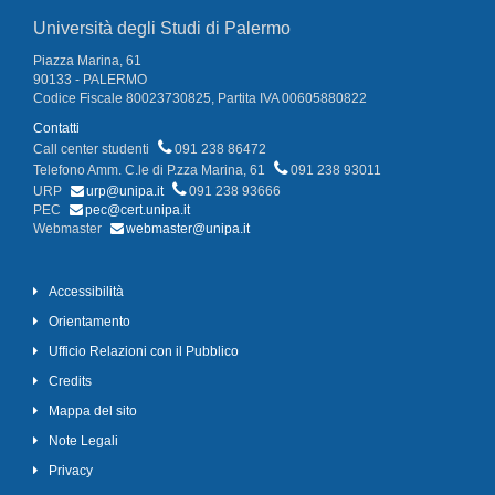
Università degli Studi di Palermo
Piazza Marina, 61
90133 - PALERMO
Codice Fiscale 80023730825, Partita IVA 00605880822
Contatti
Call center studenti
091 238 86472
Telefono Amm. C.le di P.zza Marina, 61
091 238 93011
URP
urp@unipa.it
091 238 93666
PEC
pec@cert.unipa.it
Webmaster
webmaster@unipa.it
Accessibilità
Orientamento
Ufficio Relazioni con il Pubblico
Credits
Mappa del sito
Note Legali
Privacy