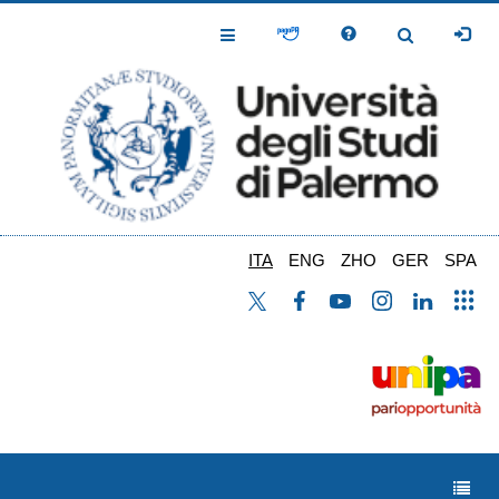
Salta
al
Toggle
Toggle
contenuto
Navigation
Navigation
principale
ITA
ENG
ZHO
GER
SPA