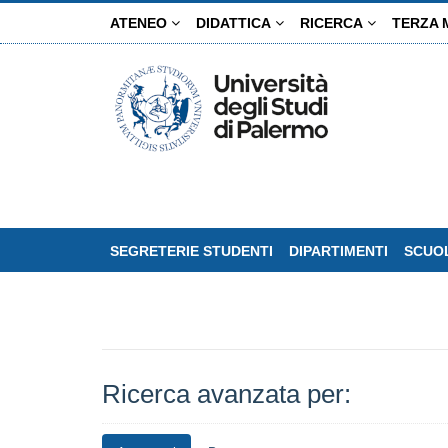
Salta
ATENEO
DIDATTICA
RICERCA
TERZA 
al
contenuto
principale
SEGRETERIE STUDENTI
DIPARTIMENTI
SCUOL
Ricerca avanzata per: