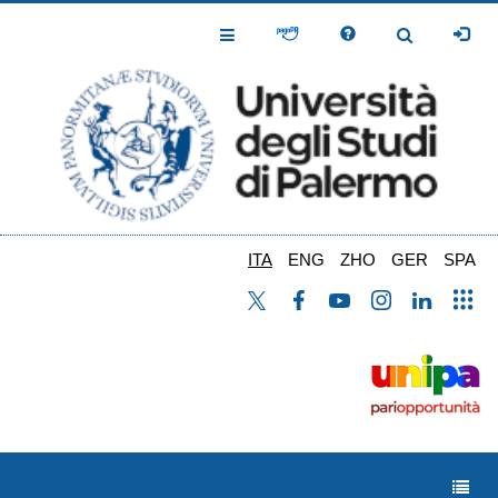
Salta
al
Toggle
Toggle
contenuto
Navigation
Navigation
principale
ITA
ENG
ZHO
GER
SPA