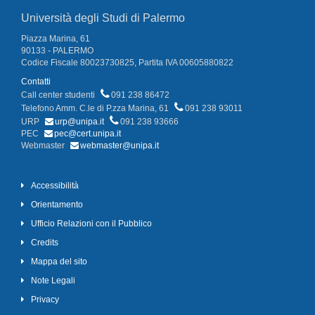
Università degli Studi di Palermo
Piazza Marina, 61
90133 - PALERMO
Codice Fiscale 80023730825, Partita IVA 00605880822
Contatti
Call center studenti
091 238 86472
Telefono Amm. C.le di P.zza Marina, 61
091 238 93011
URP
urp@unipa.it
091 238 93666
PEC
pec@cert.unipa.it
Webmaster
webmaster@unipa.it
Accessibilità
Orientamento
Ufficio Relazioni con il Pubblico
Credits
Mappa del sito
Note Legali
Privacy