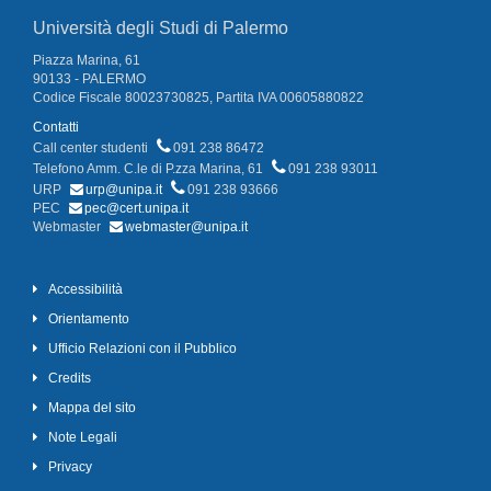
Università degli Studi di Palermo
Piazza Marina, 61
90133 - PALERMO
Codice Fiscale 80023730825, Partita IVA 00605880822
Contatti
Call center studenti
091 238 86472
Telefono Amm. C.le di P.zza Marina, 61
091 238 93011
URP
urp@unipa.it
091 238 93666
PEC
pec@cert.unipa.it
Webmaster
webmaster@unipa.it
Accessibilità
Orientamento
Ufficio Relazioni con il Pubblico
Credits
Mappa del sito
Note Legali
Privacy