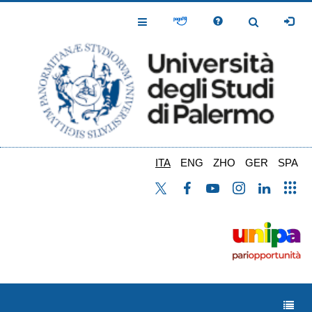
Salta
al
Toggle
Toggle
contenuto
Navigation
Navigation
principale
ITA
ENG
ZHO
GER
SPA