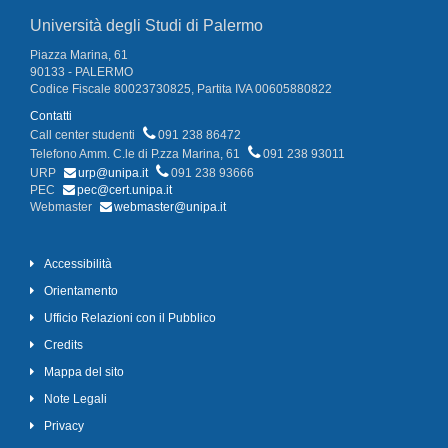
Università degli Studi di Palermo
Piazza Marina, 61
90133 - PALERMO
Codice Fiscale 80023730825, Partita IVA 00605880822
Contatti
Call center studenti
091 238 86472
Telefono Amm. C.le di P.zza Marina, 61
091 238 93011
URP
urp@unipa.it
091 238 93666
PEC
pec@cert.unipa.it
Webmaster
webmaster@unipa.it
Accessibilità
Orientamento
Ufficio Relazioni con il Pubblico
Credits
Mappa del sito
Note Legali
Privacy