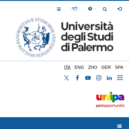
Salta
al
Toggle
Toggle
contenuto
Navigation
Navigation
principale
ITA
ENG
ZHO
GER
SPA