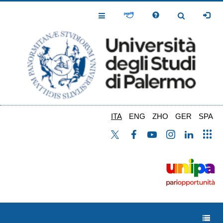
Salta
al
Toggle
Toggle
contenuto
Navigation
Navigation
principale
ITA
ENG
ZHO
GER
SPA