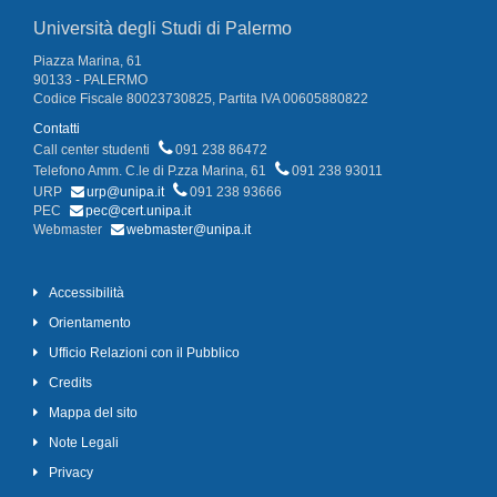
Università degli Studi di Palermo
Piazza Marina, 61
90133 - PALERMO
Codice Fiscale 80023730825, Partita IVA 00605880822
Contatti
Call center studenti
091 238 86472
Telefono Amm. C.le di P.zza Marina, 61
091 238 93011
URP
urp@unipa.it
091 238 93666
PEC
pec@cert.unipa.it
Webmaster
webmaster@unipa.it
Accessibilità
Orientamento
Ufficio Relazioni con il Pubblico
Credits
Mappa del sito
Note Legali
Privacy