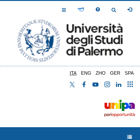
Salta
al
Toggle
Toggle
contenuto
Navigation
Navigation
principale
ITA
ENG
ZHO
GER
SPA