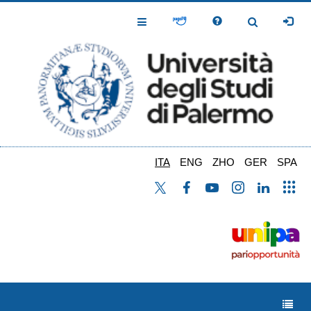
Salta
al
Toggle
Toggle
contenuto
Navigation
Navigation
principale
ITA
ENG
ZHO
GER
SPA