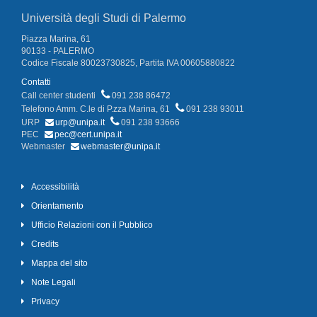
Università degli Studi di Palermo
Piazza Marina, 61
90133 - PALERMO
Codice Fiscale 80023730825, Partita IVA 00605880822
Contatti
Call center studenti
091 238 86472
Telefono Amm. C.le di P.zza Marina, 61
091 238 93011
URP
urp@unipa.it
091 238 93666
PEC
pec@cert.unipa.it
Webmaster
webmaster@unipa.it
Accessibilità
Orientamento
Ufficio Relazioni con il Pubblico
Credits
Mappa del sito
Note Legali
Privacy