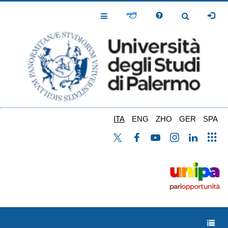
Salta
al
Toggle
Toggle
contenuto
Navigation
Navigation
principale
ITA
ENG
ZHO
GER
SPA