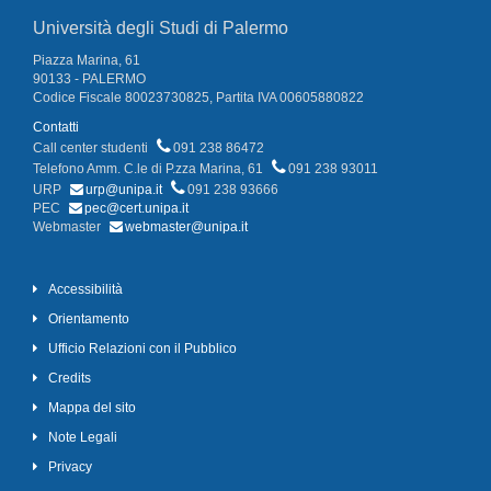
Università degli Studi di Palermo
Piazza Marina, 61
90133 - PALERMO
Codice Fiscale 80023730825, Partita IVA 00605880822
Contatti
Call center studenti
091 238 86472
Telefono Amm. C.le di P.zza Marina, 61
091 238 93011
URP
urp@unipa.it
091 238 93666
PEC
pec@cert.unipa.it
Webmaster
webmaster@unipa.it
Accessibilità
Orientamento
Ufficio Relazioni con il Pubblico
Credits
Mappa del sito
Note Legali
Privacy