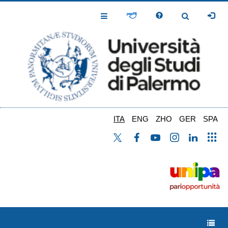
Salta
al
Toggle
Toggle
contenuto
Navigation
Navigation
principale
ITA
ENG
ZHO
GER
SPA