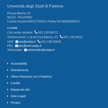
Università degli Studi di Palermo
Piazza Marina, 61
90133 - PALERMO
Codice Fiscale 80023730825, Partita IVA 00605880822
Contatti
Call center studenti
091 238 86472
Telefono Amm. C.le di P.zza Marina, 61
091 238 93011
URP
urp@unipa.it
091 238 93666
PEC
pec@cert.unipa.it
Webmaster
webmaster@unipa.it
Accessibilità
Orientamento
Ufficio Relazioni con il Pubblico
Credits
Mappa del sito
Note Legali
Privacy