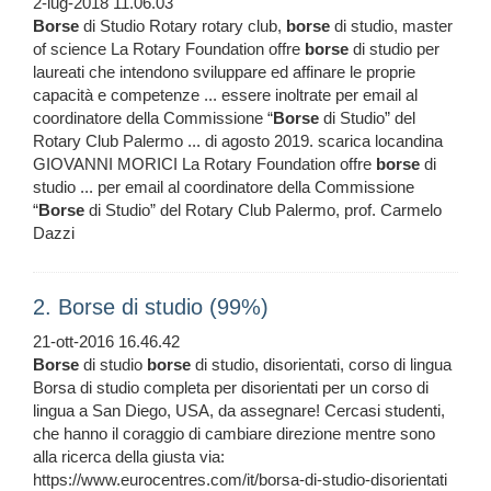
2-lug-2018 11.06.03
Borse
di Studio Rotary rotary club,
borse
di studio, master
of science La Rotary Foundation offre
borse
di studio per
laureati che intendono sviluppare ed affinare le proprie
capacità e competenze ... essere inoltrate per email al
coordinatore della Commissione “
Borse
di Studio” del
Rotary Club Palermo ... di agosto 2019. scarica locandina
GIOVANNI MORICI La Rotary Foundation offre
borse
di
studio ... per email al coordinatore della Commissione
“
Borse
di Studio” del Rotary Club Palermo, prof. Carmelo
Dazzi
2. Borse di studio (99%)
21-ott-2016 16.46.42
Borse
di studio
borse
di studio, disorientati, corso di lingua
Borsa di studio completa per disorientati per un corso di
lingua a San Diego, USA, da assegnare! Cercasi studenti,
che hanno il coraggio di cambiare direzione mentre sono
alla ricerca della giusta via:
https://www.eurocentres.com/it/borsa-di-studio-disorientati