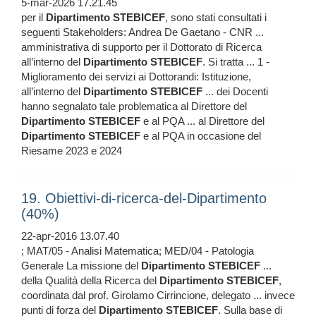
5-mar-2026 17.21.45
per il
Dipartimento
STEBICEF
, sono stati consultati i
seguenti Stakeholders: Andrea De Gaetano - CNR ...
amministrativa di supporto per il Dottorato di Ricerca
all’interno del
Dipartimento
STEBICEF
. Si tratta ... 1 -
Miglioramento dei servizi ai Dottorandi: Istituzione,
all’interno del
Dipartimento
STEBICEF
... dei Docenti
hanno segnalato tale problematica al Direttore del
Dipartimento
STEBICEF
e al PQA ... al Direttore del
Dipartimento
STEBICEF
e al PQA in occasione del
Riesame 2023 e 2024
19. Obiettivi-di-ricerca-del-Dipartimento
(40%)
22-apr-2016 13.07.40
; MAT/05 - Analisi Matematica; MED/04 - Patologia
Generale La missione del
Dipartimento
STEBICEF
...
della Qualità della Ricerca del
Dipartimento
STEBICEF
,
coordinata dal prof. Girolamo Cirrincione, delegato ... invece
punti di forza del
Dipartimento
STEBICEF
. Sulla base di