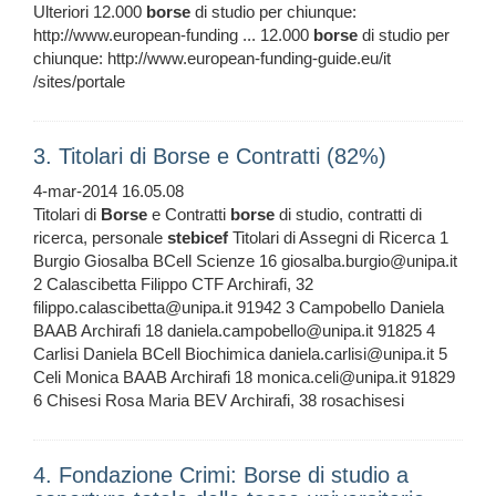
Ulteriori 12.000
borse
di studio per chiunque:
http://www.european-funding ... 12.000
borse
di studio per
chiunque: http://www.european-funding-guide.eu/it
/sites/portale
3. Titolari di Borse e Contratti (82%)
4-mar-2014 16.05.08
Titolari di
Borse
e Contratti
borse
di studio, contratti di
ricerca, personale
stebicef
Titolari di Assegni di Ricerca 1
Burgio Giosalba BCell Scienze 16 giosalba.burgio@unipa.it
2 Calascibetta Filippo CTF Archirafi, 32
filippo.calascibetta@unipa.it 91942 3 Campobello Daniela
BAAB Archirafi 18 daniela.campobello@unipa.it 91825 4
Carlisi Daniela BCell Biochimica daniela.carlisi@unipa.it 5
Celi Monica BAAB Archirafi 18 monica.celi@unipa.it 91829
6 Chisesi Rosa Maria BEV Archirafi, 38 rosachisesi
4. Fondazione Crimi: Borse di studio a