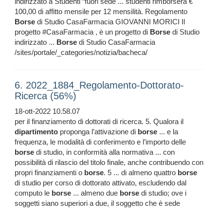
indirizzato a Studenti “fuori sede ... studenti rimborserà €
100,00 di affitto mensile per 12 mensilità. Regolamento
Borse
di Studio CasaFarmacia GIOVANNI MORICI Il
progetto #CasaFarmacia , è un progetto di
Borse
di Studio
indirizzato ...
Borse
di Studio CasaFarmacia
/sites/portale/_categories/notizia/bacheca/
6. 2022_1884_Regolamento-Dottorato-
Ricerca (56%)
18-ott-2022 10.58.07
per il finanziamento di dottorati di ricerca. 5. Qualora il
dipartimento
proponga l’attivazione di
borse
... e la
frequenza, le modalità di conferimento e l’importo delle
borse
di studio, in conformità alla normativa ... con
possibilità di rilascio del titolo finale, anche contribuendo con
propri finanziamenti o
borse
. 5 ... di almeno quattro
borse
di studio per corso di dottorato attivato, escludendo dal
computo le
borse
... almeno due
borse
di studio; ove i
soggetti siano superiori a due, il soggetto che è sede