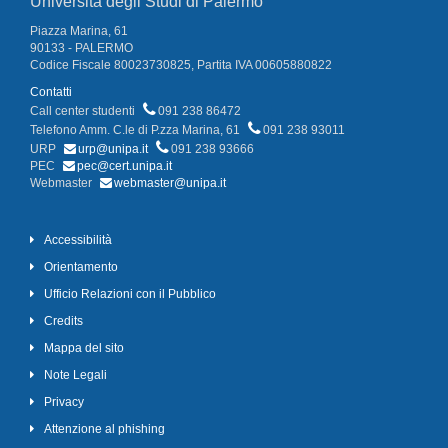
Università degli Studi di Palermo
Piazza Marina, 61
90133 - PALERMO
Codice Fiscale 80023730825, Partita IVA 00605880822
Contatti
Call center studenti
091 238 86472
Telefono Amm. C.le di P.zza Marina, 61
091 238 93011
URP
urp@unipa.it
091 238 93666
PEC
pec@cert.unipa.it
Webmaster
webmaster@unipa.it
Accessibilità
Orientamento
Ufficio Relazioni con il Pubblico
Credits
Mappa del sito
Note Legali
Privacy
Attenzione al phishing