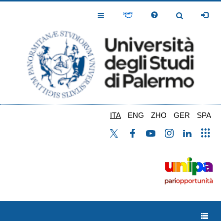
Salta
al
Toggle
Toggle
contenuto
Navigation
Navigation
principale
ITA
ENG
ZHO
GER
SPA