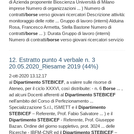
di Azienda proponente Bioscienza Università di Milano
imprese Numero di organizzazioni ... ) Numero di
contratti/
borse
verso giovani ricercatori Descrizione attività:
monitoraggio delle rotte ... Gruppo di lavoro (interni) Alduina
Rosa, Francesco Armetta, Stella Bastone Numero di
contratti/
borse
... ): Durata Gruppo di lavoro (interni)
Numero di contratti/
borse
verso giovani ricercatori servizio
12. Estratto punto 4 verbale n. 3
20.05.2020_Riesame 2019 (44%)
2-ott-2020 13.12.17
al
Dipartimento
STEBICEF
, a valere sulle risorse di
Ateneo, per il ciclo XXXVI, così distribuite: - n. 6
Borse
... ,
ad alcuni Docenti afferenti al
Dipartimento
STEBICEF
nell’ambito del Corso di Perfezionamento ...
Specializzazione S.r.l., ISMETT e il
Dipartimento
STEBICEF
– Referente, Prof. Fabio Salvatore ... ) e il
Dipartimento
STEBICEF
- Referente, Prof. Giuseppe
Bazan. Ordine del giorno suppletivo, prot. 3024 ... delle
Ricerche - IBFM-CNR ed il
Dipartimento
STEBICEF
–