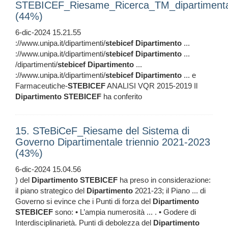
STEBICEF_Riesame_Ricerca_TM_dipartiment
(44%)
6-dic-2024 15.21.55
://www.unipa.it/dipartimenti/
stebicef
Dipartimento
...
://www.unipa.it/dipartimenti/
stebicef
Dipartimento
...
/dipartimenti/
stebicef
Dipartimento
...
://www.unipa.it/dipartimenti/
stebicef
Dipartimento
... e
Farmaceutiche-
STEBICEF
ANALISI VQR 2015-2019 Il
Dipartimento
STEBICEF
ha conferito
15. STeBiCeF_Riesame del Sistema di
Governo Dipartimentale triennio 2021-2023
(43%)
6-dic-2024 15.04.56
) del
Dipartimento
STEBICEF
ha preso in considerazione:
il piano strategico del
Dipartimento
2021-23; il Piano ... di
Governo si evince che i Punti di forza del
Dipartimento
STEBICEF
sono: • L’ampia numerosità ... . • Godere di
Interdisciplinarietà. Punti di debolezza del
Dipartimento