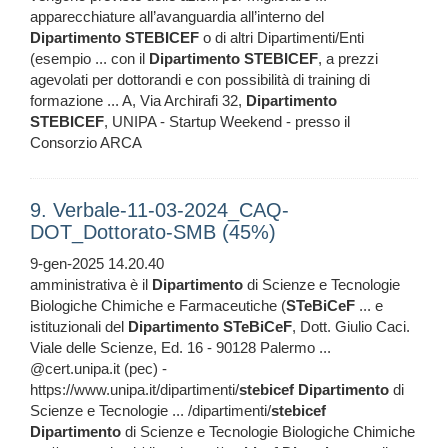
apparecchiature all’avanguardia all’interno del
Dipartimento
STEBICEF
o di altri Dipartimenti/Enti
(esempio ... con il
Dipartimento
STEBICEF
, a prezzi
agevolati per dottorandi e con possibilità di training di
formazione ... A, Via Archirafi 32,
Dipartimento
STEBICEF
, UNIPA - Startup Weekend - presso il
Consorzio ARCA
9. Verbale-11-03-2024_CAQ-
DOT_Dottorato-SMB (45%)
9-gen-2025 14.20.40
amministrativa è il
Dipartimento
di Scienze e Tecnologie
Biologiche Chimiche e Farmaceutiche (
STeBiCeF
... e
istituzionali del
Dipartimento
STeBiCeF
, Dott. Giulio Caci.
Viale delle Scienze, Ed. 16 - 90128 Palermo ...
@cert.unipa.it (pec) -
https://www.unipa.it/dipartimenti/
stebicef
Dipartimento
di
Scienze e Tecnologie ... /dipartimenti/
stebicef
Dipartimento
di Scienze e Tecnologie Biologiche Chimiche