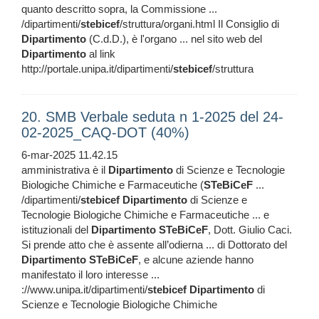
quanto descritto sopra, la Commissione ...
/dipartimenti/
stebicef
/struttura/organi.html Il Consiglio di
Dipartimento
(C.d.D.), è l'organo ... nel sito web del
Dipartimento
al link
http://portale.unipa.it/dipartimenti/
stebicef
/struttura
20. SMB Verbale seduta n 1-2025 del 24-
02-2025_CAQ-DOT (40%)
6-mar-2025 11.42.15
amministrativa è il
Dipartimento
di Scienze e Tecnologie
Biologiche Chimiche e Farmaceutiche (
STeBiCeF
...
/dipartimenti/
stebicef
Dipartimento
di Scienze e
Tecnologie Biologiche Chimiche e Farmaceutiche ... e
istituzionali del
Dipartimento
STeBiCeF
, Dott. Giulio Caci.
Si prende atto che è assente all’odierna ... di Dottorato del
Dipartimento
STeBiCeF
, e alcune aziende hanno
manifestato il loro interesse ...
://www.unipa.it/dipartimenti/
stebicef
Dipartimento
di
Scienze e Tecnologie Biologiche Chimiche