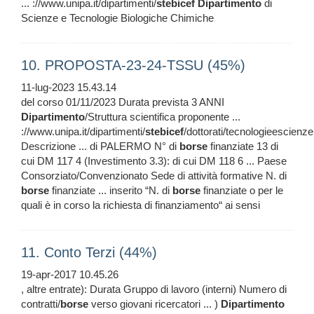
... ://www.unipa.it/dipartimenti/
stebicef
Dipartimento
di
Scienze e Tecnologie Biologiche Chimiche
10. PROPOSTA-23-24-TSSU (45%)
11-lug-2023 15.43.14
del corso 01/11/2023 Durata prevista 3 ANNI
Dipartimento
/Struttura scientifica proponente ...
://www.unipa.it/dipartimenti/
stebicef
/dottorati/tecnologieescienz
Descrizione ... di PALERMO N° di
borse
finanziate 13 di
cui DM 117 4 (Investimento 3.3): di cui DM 118 6 ... Paese
Consorziato/Convenzionato Sede di attività formative N. di
borse
finanziate ... inserito “N. di
borse
finanziate o per le
quali è in corso la richiesta di finanziamento“ ai sensi
11. Conto Terzi (44%)
19-apr-2017 10.45.26
, altre entrate): Durata Gruppo di lavoro (interni) Numero di
contratti/
borse
verso giovani ricercatori ... )
Dipartimento