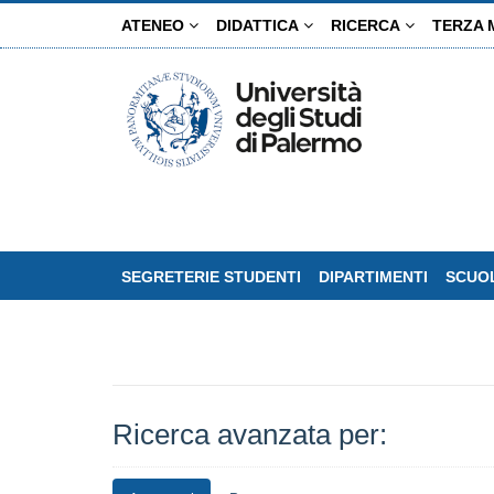
Salta
ATENEO
DIDATTICA
RICERCA
TERZA 
al
contenuto
principale
SEGRETERIE STUDENTI
DIPARTIMENTI
SCUOL
Ricerca avanzata per: