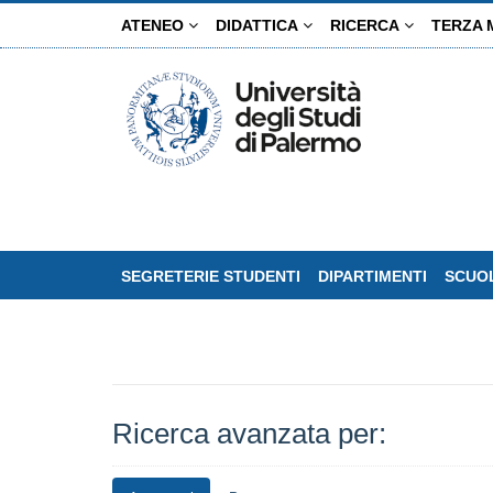
Salta
ATENEO
DIDATTICA
RICERCA
TERZA 
al
contenuto
principale
SEGRETERIE STUDENTI
DIPARTIMENTI
SCUOL
Ricerca avanzata per: