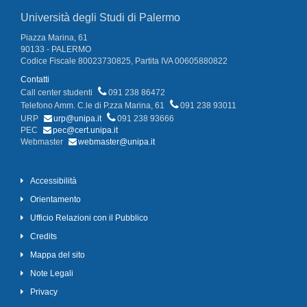
Università degli Studi di Palermo
Piazza Marina, 61
90133 - PALERMO
Codice Fiscale 80023730825, Partita IVA 00605880822
Contatti
Call center studenti
091 238 86472
Telefono Amm. C.le di P.zza Marina, 61
091 238 93011
URP
urp@unipa.it
091 238 93666
PEC
pec@cert.unipa.it
Webmaster
webmaster@unipa.it
Accessibilità
Orientamento
Ufficio Relazioni con il Pubblico
Credits
Mappa del sito
Note Legali
Privacy