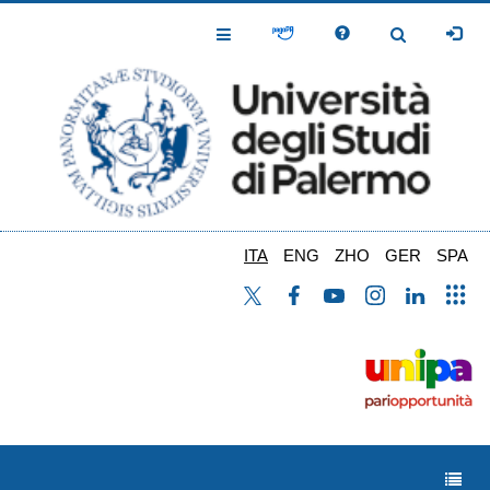
Salta
al
Toggle
Toggle
contenuto
Navigation
Navigation
principale
ITA
ENG
ZHO
GER
SPA