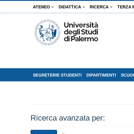
Salta
ATENEO
DIDATTICA
RICERCA
TERZA 
al
contenuto
principale
SEGRETERIE STUDENTI
DIPARTIMENTI
SCUOL
Ricerca avanzata per: